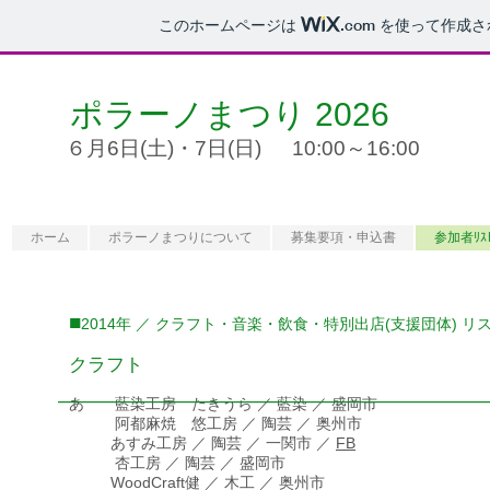
このホームページは
.com
を使って作成さ
ポラーノまつり 2026
６月6日(土)・7日(日)
10:00～16:00
​＼ クラフト部門 公募中 ／​
ホーム
ポラーノまつりについて
募集要項・申込書
参加者ﾘｽ
■
2014年 ／ クラフト・音楽・飲食・特別出店(支援団体) リ
クラフト
―――――――――――――――――――――
あ 藍染工房 たきうら ／ 藍染 ／ 盛岡市
阿都麻焼 悠工房 ／ 陶芸 ／ 奥州市
あすみ工房 ／ 陶芸 ／ 一関市 ／
FB
杏工房 ／ 陶芸 ／ 盛岡市
WoodCraft健 ／ 木工 ／ 奥州市