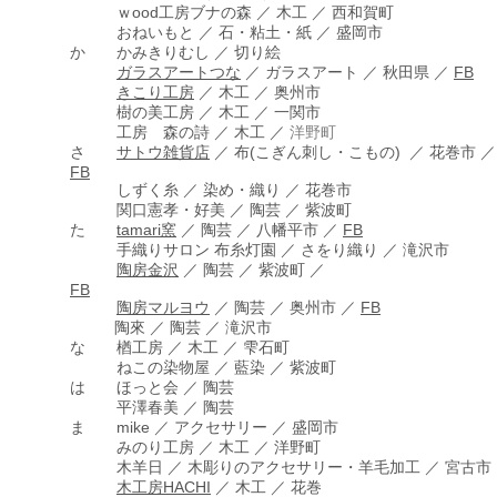
ｗood工房ブナの森 ／ 木工 ／ 西和賀町
おねいもと ／ 石・粘土・紙 ／ 盛岡市
か かみきりむし ／ 切り絵
ガラスアートつな
／ ガラスアート ／ 秋田県 ／
FB
きこり工房
／ 木工 ／
奥州市
樹の美工房 ／ 木工 ／
一関市
工房 森の詩 ／ 木工 ／
洋野町
さ
サトウ雑貨店
／ 布(こぎん刺し・こもの) ／ 花巻市 ／
FB
しずく糸 ／ 染め・織り ／ 花巻市
関口憲孝・好美 ／ 陶芸 ／ 紫波町
た
tamari窯
／ 陶芸 ／ 八幡平市 ／
FB
手織りサロン 布糸灯園 ／ さをり織り ／ 滝沢市
陶房金沢
／ 陶芸 ／ 紫波町 ／
FB
陶房マルヨウ
／ 陶芸 ／ 奥州市 ／
FB
陶來 ／ 陶芸 ／ 滝沢市
な 楢工房 ／ 木工 ／ 雫石町
ねこの染物屋 ／ 藍染 ／ 紫波町
は ほっと会 ／ 陶芸
平澤春美 ／ 陶芸
ま mike ／ アクセサリー ／ 盛岡市
みのり工房 ／ 木工 ／ 洋野町
木羊日 ／ 木彫りのアクセサリー・羊毛加工 ／ 宮古市
木工房HACHI
／ 木工 ／ 花巻