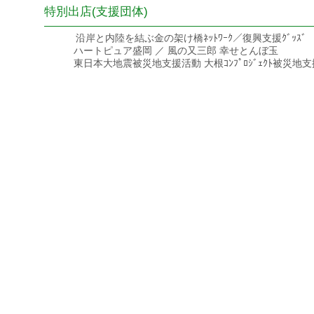
特別出店(支援団体)
―――――――――――――――――――――――――
沿岸と内陸を結ぶ金の架け橋ﾈｯﾄﾜｰｸ／復興支援ｸﾞｯｽﾞ
ハートピュア盛岡 ／ 風の又三郎 幸せとんぼ玉
東日本大地震被災地支援活動 大根ｺﾝﾌﾟﾛｼﾞｪｸﾄ被災地支