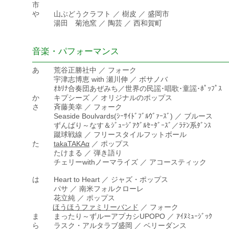
市
や 山ぶどうクラフト ／ 樹皮 ／ 盛岡市
湯田 菊池窯 ／ 陶芸 ／ 西和賀町
音楽・パフォーマンス
―――――――――――――――――――――――――
あ 荒谷正勝社中 ／ フォーク
宇津志博恵 with 瀬川伸 ／ ボサノバ
ｵｶﾘﾅ合奏団あぜみち／世界の民謡･唱歌･童謡･ﾎﾟｯﾌﾟｽ
か キプシーズ ／ オリジナルのポップス
さ 斉藤美幸 ／ フォーク
Seaside Boulvards(ｼｰｻｲﾄﾞﾌﾞﾙｳﾞｧｰｽﾞ) ／ ブルース
ずんばり～なす＆ｼﾞｭｰｼﾞｱｸﾞﾙｾｰﾀﾞｰｽﾞ／ﾗﾃﾝ系ﾀﾞﾝｽ
蹴球戦線 ／ フリースタイルフットボール
た
takaTAKAα
／ ポップス
たけまる ／ 弾き語り
チェリーwithノーマライズ ／ アコースティック
は Heart to Heart ／ ジャズ・ポップス
パサ ／ 南米フォルクローレ
花立純 ／ ポップス
ほうほうファミリーバンド
／ フォーク
ま まったり～ずルーアプカシUPOPO ／ ｱｲﾇﾐｭｰｼﾞｯｸ
ら ラスク・アルタラブ盛岡 ／ ベリーダンス