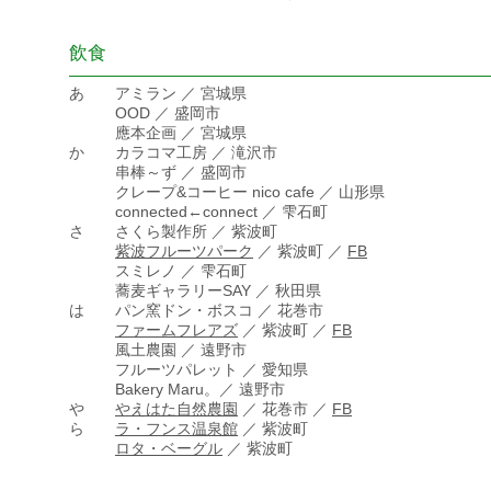
飲食
―――――――――――――――――――――――――
あ アミラン ／ 宮城県
OOD ／ 盛岡市
應本企画 ／ 宮城県
か カラコマ工房 ／ 滝沢市
串棒～ず ／ 盛岡市
クレープ&コーヒー nico cafe ／ 山形県
connected←connect ／ 雫石町
さ さくら製作所 ／ 紫波町
紫波フルーツパーク
／ 紫波町 ／
FB
スミレノ ／ 雫石町
蕎麦ギャラリーSAY ／ 秋田県
は パン窯ドン・ボスコ ／ 花巻市
ファームフレアズ
／ 紫波町 ／
FB
風土農園 ／ 遠野市
フルーツパレット ／ 愛知県
Bakery Maru。／ 遠野市
や
やえはた自然農園
／ 花巻市 ／
FB
ら
ラ・フンス温泉館
／ 紫波町
ロタ・ベーグル
／ 紫波町