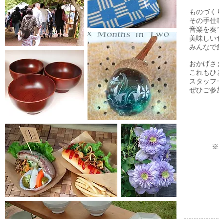
ものづく
その手仕
音楽を奏
美味しい
みんなで
おかげさ
これもひ
スタッフ
ぜひご参
※