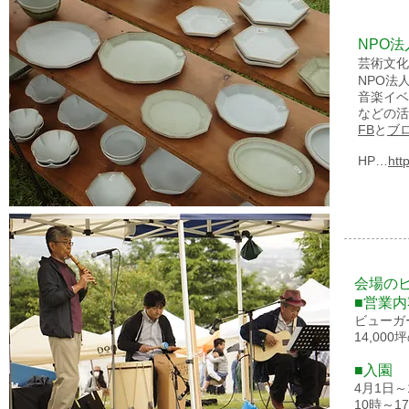
NPO
芸術文化
NPO法
音楽イベ
などの活
FB
と
ブ
HP…
htt
会場の
■営業内
ビューガ
14,0
■入園
4月1日
10時～