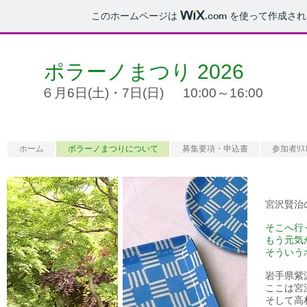
このホームページは
.com
を使って作成され
ポラーノまつり 2026
６月6日(土)・7日(日)
10:00～16:00
​＼ クラフト部門 公募中 ／​
ホーム
ポラーノまつりについて
募集要項・申込書
参加者ﾘｽ
宮沢賢治
そこへ行
もう元気
そういう
岩手県紫
ここは宮
そして高